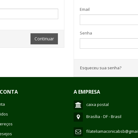
Email
Senha
Continuar
Esqueceu sua senha?
 CONTA
A EMPRESA
nta
caixa postal
idos
Brasília - DF - Brasil
ereços
filateliamaconicabsb@gmai
Desejos