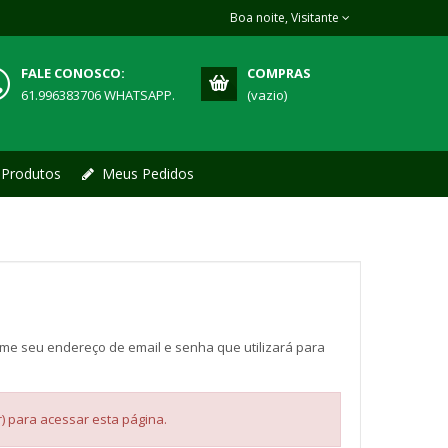
Boa noite, Visitante
FALE CONOSCO:
COMPRAS
61.996383706 WHATSAPP.
(vazio)
 Produtos
Meus Pedidos
orme seu endereço de email e senha que utilizará para
r) para acessar esta página.