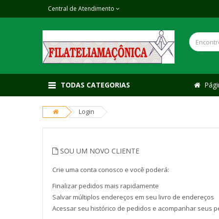
Central de Atendimento
TODAS CATEGORIAS
Págin
Login
SOU UM NOVO CLIENTE
Crie uma conta conosco e você poderá:
Finalizar pedidos mais rapidamente
Salvar múltiplos endereços em seu livro de endereços
Acessar seu histórico de pedidos e acompanhar seus p