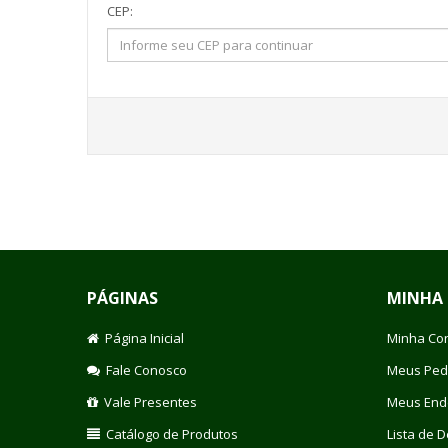
CEP:
PÁGINAS
MINHA
Página Inicial
Minha Co
Fale Conosco
Meus Ped
Vale Presentes
Meus End
Catálogo de Produtos
Lista de 