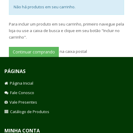
Não há produtos em seu carrinho.
Para incluir um produto em seu carrinho, primeiro navegue pela
loja ou use a caixa de busca e clique em seu botão "Incluir no
carrinho".
na caixa postal
Continuar comprando
PÁGINAS
Página Inicial
Fale Conosco
Vale Presentes
Catálogo de Produtos
MINHA CONTA