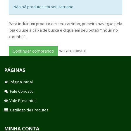
Não há produtos em seu carrinho.
Para incluir um produto em seu carrinho, primeiro navegue pela
loja ou use a caixa de busca e clique em seu botão "Incluir no
carrinho".
na caixa postal
Continuar comprando
PÁGINAS
Página Inicial
Fale Conosco
Vale Presentes
Catálogo de Produtos
MINHA CONTA