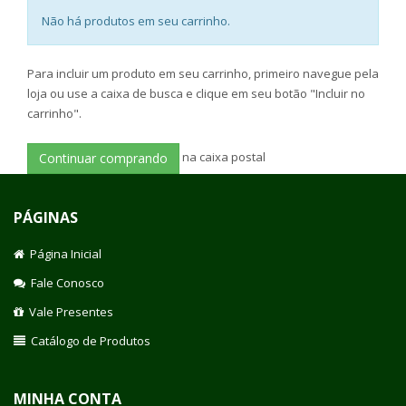
Não há produtos em seu carrinho.
Para incluir um produto em seu carrinho, primeiro navegue pela
loja ou use a caixa de busca e clique em seu botão "Incluir no
carrinho".
na caixa postal
Continuar comprando
PÁGINAS
Página Inicial
Fale Conosco
Vale Presentes
Catálogo de Produtos
MINHA CONTA